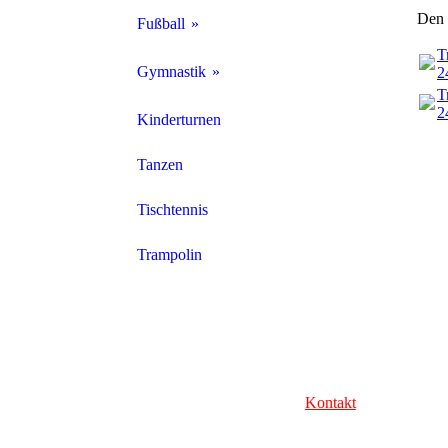
Den 
Fußball
T
1. Herren
Gymnastik
2
T
2
2. Herren
Aerobic
Kinderturnen
3. Herren
Fit for Man
Tanzen
Alte Herren
Funktionelle Gymnastik
Tischtennis
Ü40
Ganzheitliche Gymnastik
Trampolin
Jugendmannschaften
Wohlfühlgymnastik
Frauen
Kontakt