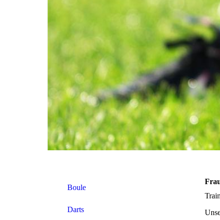
Fra
Boule
Trai
Darts
Unse