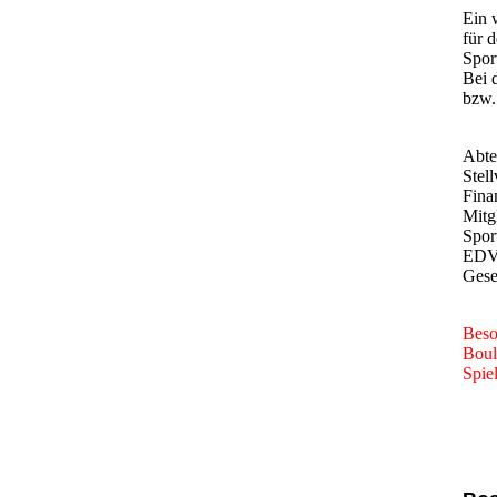
Ein 
für 
Spor
Bei 
bzw.
Abte
Stel
Fina
Mitg
Spor
EDV 
Gese
Beso
Boul
Spie