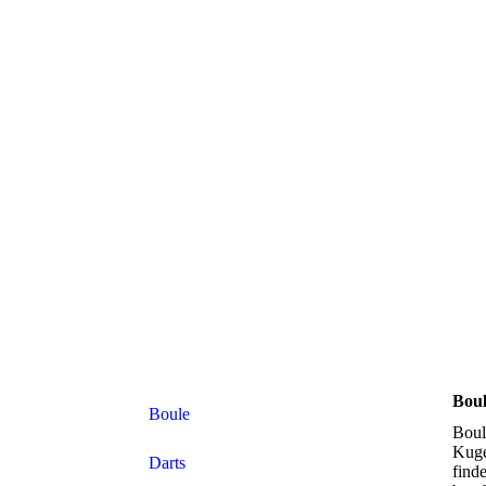
Bou
Boule
Boul
Kuge
Darts
find