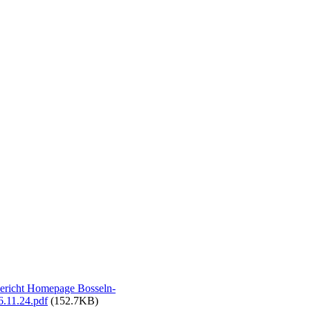
shirtübergabe-II-Gruppe Boule-23-09.06.24
penbild mit Fahne-29.10.24
en-Dorffest-16.06.24 Dungelbeck
lablage Dungelbeck
e-Aktionen-XII-24.11.24
e-Aktionen-V-Fahne-I-24.11.24
e Boule-23-I-hängt zur Einweihung am 24.11.24
e-Dicke Berta-Abschlussbild-24.11.24 (1)
Brunch Buffet-III-24.11.24
ericht Homepage Bosseln-
6.11.24.pdf
(152.7KB)