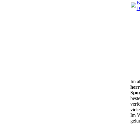
B
1
Aufb
Akti
Boss
Gemü
Im a
herr
Spor
best
verf
viel
Im V
gelu
Trai