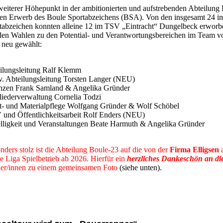
weiterer Höhepunkt in der ambitionierten und aufstrebenden Abteilung
den Erwerb des Boule Sportabzeichens (BSA). Von den insgesamt 24 i
tabzeichen konnten alleine 12 im TSV „Eintracht“ Dungelbeck erworb
den Wahlen zu den Potential- und Verantwortungsbereichen im Team v
 neu gewählt:
ilungsleitung Ralf Klemm
lv. Abteilungsleitung Torsten Langer (NEU)
nzen Frank Samland & Angelika Gründer
liederverwaltung Cornelia Todzi
t- und Materialpflege Wolfgang Gründer & Wolf Schöbel
und Öffentlichkeitsarbeit Rolf Enders (NEU)
lligkeit und Veranstaltungen Beate Harmuth & Angelika Gründer
nders stolz ist die Abteilung Boule-23 auf die von der
Firma Elligsen
a
e Liga Spielbetrieb ab 2026. Hierfür ein
herzliches Dankeschön an di
ler/innen zu einem gemeinsamen Foto
(siehe unten).