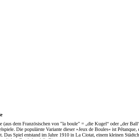
le
e (aus dem Französischen von "la boule" = „die Kugel“ oder „der Ball“)
lspiele. Die populärste Variante dieser »Jeux de Boules« ist Pétanque
et. Das Spiel entstand im Jahre 1910 in La Ciotat, einem kleinen Städtc