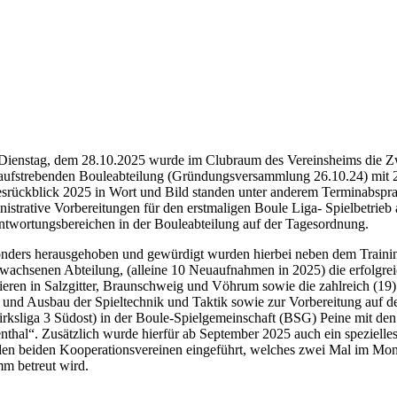
pe F-Spiel Boule-09.03.25 (1)
on Boule-II-09.03.25
on Boule-V-09.03.25
on Boule-X-09.03.25
ienstag, dem 28.10.2025 wurde im Clubraum des Vereinsheims die Z
aufstrebenden Bouleabteilung (Gründungsversammlung 26.10.24) mit 
esrückblick 2025 in Wort und Bild standen unter anderem Terminabsp
nistrative Vorbereitungen für den erstmaligen Boule Liga- Spielbetrie
ntwortungsbereichen in der Bouleabteilung auf der Tagesordnung.
nders herausgehoben und gewürdigt wurden hierbei neben dem Training
wachsenen Abteilung, (alleine 10 Neuaufnahmen in 2025) die erfolgre
ieren in Salzgitter, Braunschweig und Vöhrum sowie die zahlreich (19
 und Ausbau der Spieltechnik und Taktik sowie zur Vorbereitung auf d
irksliga 3 Südost) in der Boule-Spielgemeinschaft (BSG) Peine mit de
nthal“. Zusätzlich wurde hierfür ab September 2025 auch ein spezielles
den beiden Kooperationsvereinen eingeführt, welches zwei Mal im Mona
m betreut wird.