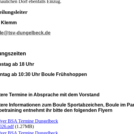
haulichen Dorf ebenfalls Einzug.
ilungsleiter
f Klemm
le@tsv-dungelbeck.de
ngszeiten
nstag ab 18 Uhr
ntag ab 10:30 Uhr Boule Frühshoppen
tere Termine in Absprache mit dem Vorstand
tere Informationen zum Boule Sportabzeichen, Boule im Par
etraining entnehmt ihr bitte den folgenden Flyern
lyer BSA Termine Dungelbeck
026.pdf
(1.27MB)
lyer BSA Termine Dungelbeck