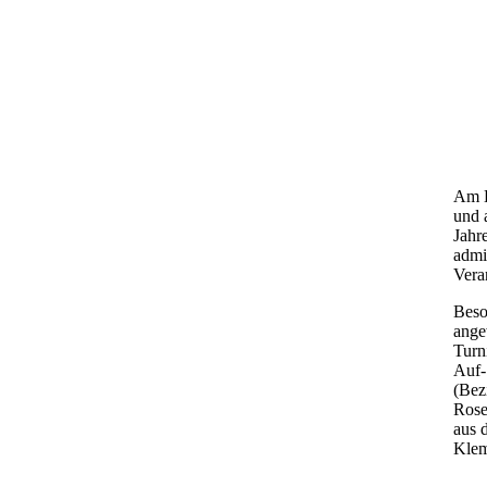
Grup
Akti
Akti
Akti
Am D
und 
Jahr
admi
Vera
Beso
ange
Turn
Auf-
(Bez
Rose
aus 
Klem