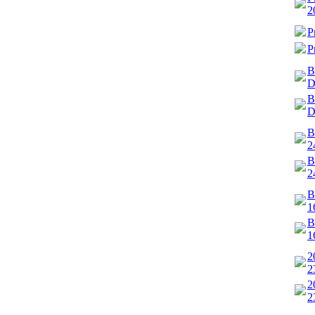
2
P
P
B
D
B
D
B
2
B
2
B
1
B
1
2
2
2
2