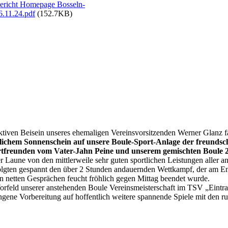
ericht Homepage Bosseln-
6.11.24.pdf
(152.7KB)
ruch-Bosseltour-I-16.11.24
on fitter Wolfgang-16.11.24
el Gruppe 16.11.24
tlichkeit-I-16.11.24
ktiven Beisein unseres ehemaligen Vereinsvorsitzenden Werner Glanz
lichem Sonnenschein auf unsere Boule-Sport-Anlage der freundscha
tfreunden vom Vater-Jahn Peine und unserem gemischten Boule 2
er Laune von den mittlerweile sehr guten sportlichen Leistungen alle
olgten gespannt den über 2 Stunden andauernden Wettkampf, der am E
en netten Gesprächen feucht fröhlich gegen Mittag beendet wurde.
orfeld unserer anstehenden Boule Vereinsmeisterschaft im TSV „Eintr
ngene Vorbereitung auf hoffentlich weitere spannende Spiele mit den r
ningsgruppe Boule 09.03.25