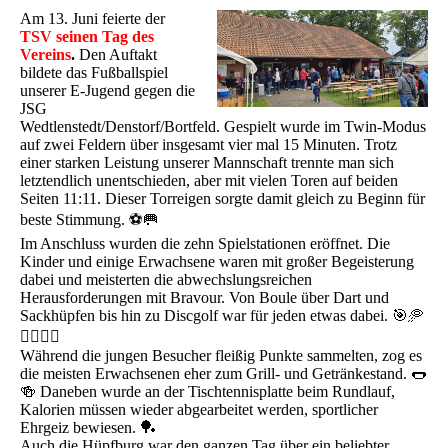
Am 13. Juni feierte der
TSV seinen Tag des
Vereins
.
Den Auftakt
bildete das Fußballspiel
unserer E-Jugend gegen die
JSG
Wedtlenstedt/Denstorf/Bortfeld. Gespielt wurde im Twin-Modus
auf zwei Feldern über insgesamt vier mal 15 Minuten. Trotz
einer starken Leistung unserer Mannschaft trennte man sich
letztendlich unentschieden, aber mit vielen Toren auf beiden
Seiten 11:11. Dieser Torreigen sorgte damit gleich zu Beginn für
beste Stimmung. ⚽🥅
Im Anschluss wurden die zehn Spielstationen eröffnet. Die
Kinder und einige Erwachsene waren mit großer Begeisterung
dabei und meisterten die abwechslungsreichen
Herausforderungen mit Bravour. Von Boule über Dart und
Sackhüpfen bis hin zu Discgolf war für jeden etwas dabei. 🎯🥏
🏃‍♀️🏃‍♂️
Während die jungen Besucher fleißig Punkte sammelten, zog es
die meisten Erwachsenen eher zum Grill- und Getränkestand. 🌭
🍻 Daneben wurde an der Tischtennisplatte beim Rundlauf,
Kalorien müssen wieder abgearbeitet werden, sportlicher
Ehrgeiz bewiesen. 🏓
Auch die Hüpfburg war den ganzen Tag über ein beliebter