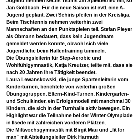
Jugend nehmen sechs Teams am Spielbetrieb teil, so
Jan Goldbach. Für die neue Saison ist evtl. eine A-
Jugend geplant. Zwei Schiris pfeifen in der Kreisliga.
Beim Tischtennis nehmen weiterhin zwei
Mannschaften an den Punktspielen teil. Stefan Pleyer
als Obmann bedauert, dass kein Jugendteam
gemeldet werden konnte, obwohl sich viele
Jugendliche beim Hallentraining tummeln.
Die Übungsleiterin für Step-Aerobic und
Wohlfühlgymnastik, Katja Kreutzer, teilte mit, dass sie
nach 20 Jahren ihre Tätigkeit beendet.
Laura Lewanskowski, die junge Spartenleiterin vom
Kinderturnen, berichtete von weiterhin großen
Übungsgruppen. Eltern-Kind-Turnen, Kindergarten-
und Schulkinder, ein Erfolgsmodell mit manchmal 30
Kindern, die sich in der Turnhalle aktiv bewegen. Ein
Highlight war die Teilnahme bei der Winter-Olympiade
in Ilsede mit zahlreichen vorderen Plätzen.
Die Mittwochsgymnastik mit Birgit Mau und „fit for
man“ mit Abteilungsleiter Dirk Harmuth