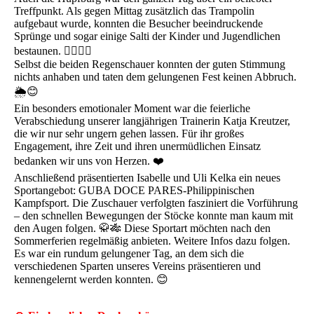
Treffpunkt. Als gegen Mittag zusätzlich das Trampolin
aufgebaut wurde, konnten die Besucher beeindruckende
Sprünge und sogar einige Salti der Kinder und Jugendlichen
bestaunen. 🤸‍♀️🤸‍♂️
Selbst die beiden Regenschauer konnten der guten Stimmung
nichts anhaben und taten dem gelungenen Fest keinen Abbruch.
🌦️😊
Ein besonders emotionaler Moment war die feierliche
Verabschiedung unserer langjährigen Trainerin Katja Kreutzer,
die wir nur sehr ungern gehen lassen. Für ihr großes
Engagement, ihre Zeit und ihren unermüdlichen Einsatz
bedanken wir uns von Herzen. ❤️
Anschließend präsentierten Isabelle und Uli Kelka ein neues
Sportangebot: GUBA DOCE PARES-Philippinischen
Kampfsport. Die Zuschauer verfolgten fasziniert die Vorführung
– den schnellen Bewegungen der Stöcke konnte man kaum mit
den Augen folgen. 🥋🎋 Diese Sportart möchten nach den
Sommerferien regelmäßig anbieten. Weitere Infos dazu folgen.
Es war ein rundum gelungener Tag, an dem sich die
verschiedenen Sparten unseres Vereins präsentieren und
kennengelernt werden konnten. 😊