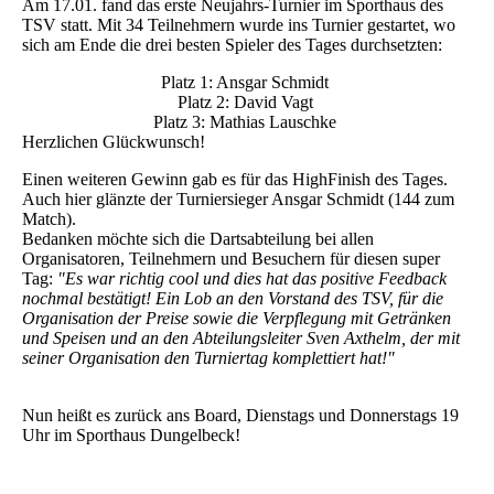
Am 17.01. fand das erste Neujahrs-Turnier im Sporthaus des
TSV statt. Mit 34 Teilnehmern wurde ins Turnier gestartet, wo
sich am Ende die drei besten Spieler des Tages durchsetzten:
Platz 1: Ansgar Schmidt
Platz 2: David Vagt
Platz 3: Mathias Lauschke
Herzlichen Glückwunsch!
Einen weiteren Gewinn gab es für das HighFinish des Tages.
Auch hier glänzte der Turniersieger Ansgar Schmidt (144 zum
Match).
Bedanken möchte sich die Dartsabteilung bei allen
Organisatoren, Teilnehmern und Besuchern für diesen super
Tag:
"Es war richtig cool und dies hat das positive Feedback
nochmal bestätigt! Ein Lob an den Vorstand des TSV, für die
Organisation der Preise sowie die Verpflegung mit Getränken
und Speisen und an den Abteilungsleiter Sven Axthelm, der mit
seiner Organisation den Turniertag komplettiert hat!"
Nun heißt es zurück ans Board, Dienstags und Donnerstags 19
Uhr im Sporthaus Dungelbeck!